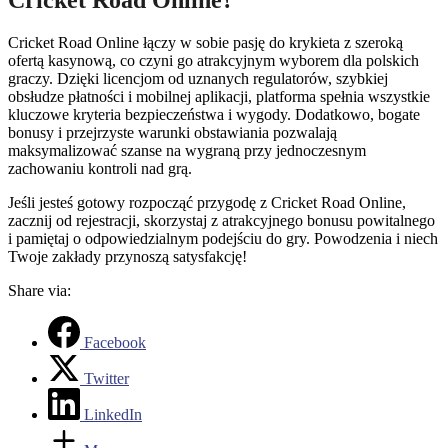
Cricket Road Online?
Cricket Road Online łączy w sobie pasję do krykieta z szeroką
ofertą kasynową, co czyni go atrakcyjnym wyborem dla polskich
graczy. Dzięki licencjom od uznanych regulatorów, szybkiej
obsłudze płatności i mobilnej aplikacji, platforma spełnia wszystkie
kluczowe kryteria bezpieczeństwa i wygody. Dodatkowo, bogate
bonusy i przejrzyste warunki obstawiania pozwalają
maksymalizować szanse na wygraną przy jednoczesnym
zachowaniu kontroli nad grą.
Jeśli jesteś gotowy rozpocząć przygodę z Cricket Road Online,
zacznij od rejestracji, skorzystaj z atrakcyjnego bonusu powitalnego
i pamiętaj o odpowiedzialnym podejściu do gry. Powodzenia i niech
Twoje zakłady przynoszą satysfakcję!
Share via:
Facebook
Twitter
LinkedIn