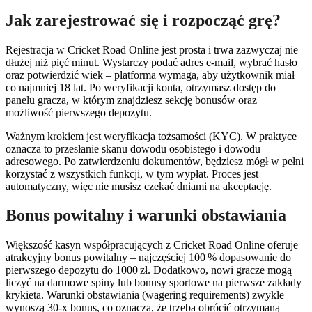
Jak zarejestrować się i rozpocząć grę?
Rejestracja w Cricket Road Online jest prosta i trwa zazwyczaj nie
dłużej niż pięć minut. Wystarczy podać adres e‑mail, wybrać hasło
oraz potwierdzić wiek – platforma wymaga, aby użytkownik miał
co najmniej 18 lat. Po weryfikacji konta, otrzymasz dostęp do
panelu gracza, w którym znajdziesz sekcję bonusów oraz
możliwość pierwszego depozytu.
Ważnym krokiem jest weryfikacja tożsamości (KYC). W praktyce
oznacza to przesłanie skanu dowodu osobistego i dowodu
adresowego. Po zatwierdzeniu dokumentów, będziesz mógł w pełni
korzystać z wszystkich funkcji, w tym wypłat. Proces jest
automatyczny, więc nie musisz czekać dniami na akceptację.
Bonus powitalny i warunki obstawiania
Większość kasyn współpracujących z Cricket Road Online oferuje
atrakcyjny bonus powitalny – najczęściej 100 % dopasowanie do
pierwszego depozytu do 1000 zł. Dodatkowo, nowi gracze mogą
liczyć na darmowe spiny lub bonusy sportowe na pierwsze zakłady
krykieta. Warunki obstawiania (wagering requirements) zwykle
wynoszą 30‑x bonus, co oznacza, że trzeba obrócić otrzymaną