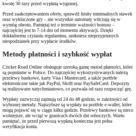
kwotę 30 razy przed wypłatą wygranej.
Przed zaakceptowaniem oferty, sprawdź limity minimalnych stawek
oraz wykluczone gry – nie wszystkie automaty wliczają się w
wymóg obrotu. Pamiętaj też o terminie ważności bonusu –
najczęściej jest to 7‑14 dni od momentu aktywacji. Dzięki
dokładnemu czytaniu regulaminu, unikniesz nieprzyjemnych
niespodzianek przy wypłacie środków.
Metody płatności i szybkość wypłat
Cricket Road Online obsługuje szeroką gamę metod płatności, które
są popularne w Polsce. Do najczęściej wykorzystywanych należą
przelewy bankowe, karty Visa i Mastercard, a także portfele
elektroniczne takie jak PayPal, Skrill oraz PaySafeCard. Depozyty
są realizowane natychmiastowo, co pozwala od razu rozpocząć grę.
Wypłaty zazwyczaj zajmują od 24 do 48 godzin, w zależności od
wybranej metody. Najszybsze są wypłaty na portfele e‑wallet, które
mogą pojawić się w ciągu kilku godzin. Przelewy bankowe są nieco
wolniejsze, ale wciąż w granicach dwóch dni roboczych. Warto
pamiętać, że przed pierwszą wypłatą konieczna jest pełna
weryfikacja konta.