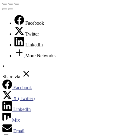
Facebook
Twitter
LinkedIn
More Networks
Share via
Facebook
X (Twitter)
LinkedIn
Mix
Email