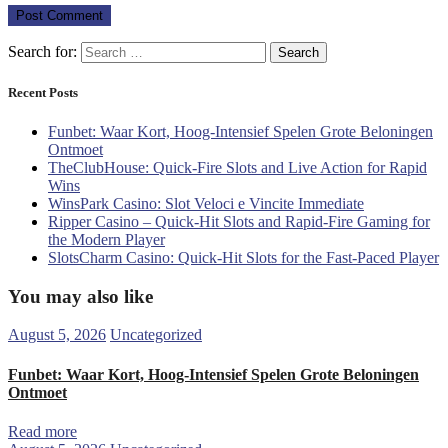
Search for:
Recent Posts
Funbet: Waar Kort, Hoog‑Intensief Spelen Grote Beloningen
Ontmoet
TheClubHouse: Quick‑Fire Slots and Live Action for Rapid
Wins
WinsPark Casino: Slot Veloci e Vincite Immediate
Ripper Casino – Quick‑Hit Slots and Rapid‑Fire Gaming for
the Modern Player
SlotsCharm Casino: Quick‑Hit Slots for the Fast‑Paced Player
You may also like
August 5, 2026
Uncategorized
Funbet: Waar Kort, Hoog‑Intensief Spelen Grote Beloningen
Ontmoet
Read more