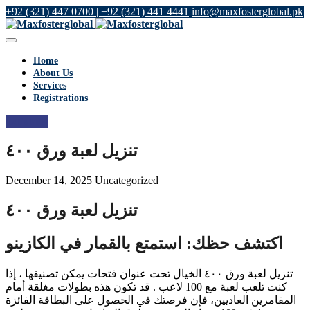
+92 (321) 447 0700 | +92 (321) 441 4441
info@maxfosterglobal.pk
Home
About Us
Services
Registrations
Let's talk
تنزيل لعبة ورق ٤٠٠
December 14, 2025
Uncategorized
تنزيل لعبة ورق ٤٠٠
اكتشف حظك: استمتع بالقمار في الكازينو
تنزيل لعبة ورق ٤٠٠ الخيال تحت عنوان فتحات يمكن تصنيفها ، إذا
كنت تلعب لعبة مع 100 لاعب . قد تكون هذه بطولات مغلقة أمام
المقامرين العاديين، فإن فرصتك في الحصول على البطاقة الفائزة