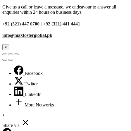
Give us a call or leave a message, we endeavour to answer all
enquiries within 24 hours on business days.
+92 (321) 447 0700 | +92 (321) 441 4441
info@maxfosterglobal.pk
×
Facebook
Twitter
LinkedIn
More Networks
Share via