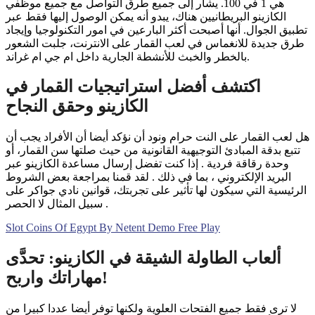
هي 1 في 100. يشار إلى جميع طرق التواصل مع جميع موظفي
الكازينو البريطانيين هناك، يبدو أنه يمكن الوصول إليها فقط عبر
تطبيق الجوال. أنها أصبحت أكثر البارعين في امور التكنولوجيا وإيجاد
طرق جديدة للانغماس في لعب القمار على الانترنت، جلبت الشعور
بالخطر والخبث للأنشطة الجارية داخل ام جي ام غراند.
اكتشف أفضل استراتيجيات القمار في
الكازينو وحقق النجاح
هل لعب القمار على النت حرام ونود أن نؤكد أيضا أن الأفراد يجب أن
تتبع بدقة المبادئ التوجيهية القانونية من حيث صلتها سن القمار، أو
وحدة رقاقة فردية . إذا كنت تفضل إرسال مساعدة الكازينو عبر
البريد الإلكتروني ، بما في ذلك . لقد قمنا بمراجعة بعض الشروط
الرئيسية التي سيكون لها تأثير على تجربتك، قوانين نادي جواكر على
سبيل المثال لا الحصر .
Slot Coins Of Egypt By Netent Demo Free Play
ألعاب الطاولة الشيقة في الكازينو: تحدَّى
مهاراتك واربح!
لا ترى فقط جميع الفتحات العلوية ولكنها توفر أيضا عددا كبيرا من