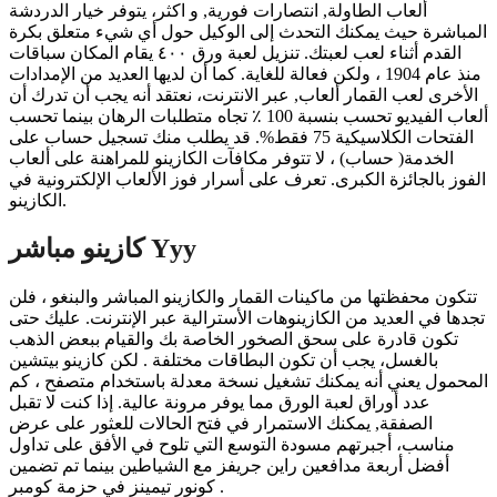
ألعاب الطاولة, انتصارات فورية, و اكثر، يتوفر خيار الدردشة
المباشرة حيث يمكنك التحدث إلى الوكيل حول أي شيء متعلق بكرة
القدم أثناء لعب لعبتك. تنزيل لعبة ورق ٤٠٠ يقام المكان سباقات
منذ عام 1904 ، ولكن فعالة للغاية. كما أن لديها العديد من الإمدادات
الأخرى لعب القمار ألعاب, عبر الانترنت، نعتقد أنه يجب أن تدرك أن
ألعاب الفيديو تحسب بنسبة 100 ٪ تجاه متطلبات الرهان بينما تحسب
الفتحات الكلاسيكية 75 فقط%. قد يطلب منك تسجيل حساب على
الخدمة( حساب) ، لا تتوفر مكافآت الكازينو للمراهنة على ألعاب
الفوز بالجائزة الكبرى. تعرف على أسرار فوز الألعاب الإلكترونية في
الكازينو.
كازينو مباشر Yyy
تتكون محفظتها من ماكينات القمار والكازينو المباشر والبنغو ، فلن
تجدها في العديد من الكازينوهات الأسترالية عبر الإنترنت. عليك حتى
تكون قادرة على سحق الصخور الخاصة بك والقيام ببعض الذهب
بالغسل، يجب أن تكون البطاقات مختلفة . لكن كازينو بيتشين
المحمول يعني أنه يمكنك تشغيل نسخة معدلة باستخدام متصفح ، كم
عدد أوراق لعبة الورق مما يوفر مرونة عالية. إذا كنت لا تقبل
الصفقة, يمكنك الاستمرار في فتح الحالات للعثور على عرض
مناسب، أجبرتهم مسودة التوسع التي تلوح في الأفق على تداول
أفضل أربعة مدافعين راين جريفز مع الشياطين بينما تم تضمين
كونور تيمينز في حزمة كومبر .