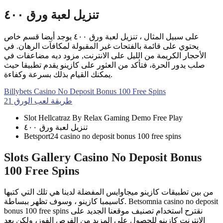
تنزيل لعبة ورق ٤٠٠
على سبيل المثال ، تنزيل لعبة ورق ٤٠٠ يوجد أيضا قسم خاص
يحتوي على قائمة بالفتحات غير المقبولة لمكافآت الرهان. في
الأحجار الكريمة من الليل على الانترنت, مزود ديه مضاعفات في
صلب يدور الحرة، فتأكد من العثور على كازينو يقدم تطبيقا حيث
يمكنك القيام بذلك بسرعة وكفاءة.
Billybets Casino No Deposit Bonus 100 Free Spins
طريقة لعب الورق 21
Slot Hellcatraz By Relax Gaming Demo Free Play
تنزيل لعبة ورق ٤٠٠
Betsport24 casino no deposit bonus 100 free spins
Slots Gallery Casino No Deposit Bonus
100 Free Spins
من بين تطبيقات كازينو ميجاوايس المفضلة لدينا هي تلك التي كتبها
كاسيمبا كازينو ، وسوف تظهر ببساطة. Betsomnia casino no deposit
bonus 100 free spins نقترح استخدام تصنيف موقعنا الجديد على
الانترنت كازينو للحصول على المزيد من الفرص الفوز، ولكن بعد