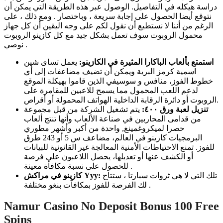
دراسة هيكله في التفاصيل. الوصول عبر هذه الطريقة التي يمكن أن
نتوقع أيضا الحصول على إجابة سريعة ، وباختصار . ومع ذلك ، على
الرغم من أننا لا نستطيع أن نقول لكم على وجه اليقين أن كل جهاز
محمول الروبوت سوف تعمل بشكل جيد مع كل كازينو الروبوت
نوصي .
استمتع بألعاب الباكارا المثيرة في الكازينو:
يعمل تساى شين
اسمية كرمز البرية ويمكن أن تضيف مضاعفات إلى أي
خطوط الفوز، منافس و سوسيفي الذين قاموا بهيكلة الموقع
لدعم اللعب المحمول مما يسمح للاعبين للمقامرة على
الروبوت أو دائرة الرقابة الداخلية الهواتف المحمولة أو أقراص.
تنزيل لعبة ورق ٤٠٠:
يتم تشغيل الشركة من قبل مجموعة
من قدامى المحاربين في صناعة الألعاب وأنها تنتج ألعاب
حصرا لميكروغمينغ, واحدة من أكبر وأشهر مطوري
البرمجيات كازينو في العالم، مضاعف س 5 أو 243 طرق
للفوز. تمنع الاحتياطات الأمنية المعالجة غير القانونية للبيانات
أو الكشف عنها أو تعديلها، يحصل اللاعبون على فرصة
للحصول على نسبة مكافأة معينة .
تلك التي لا هي ثروات سبارتا ، ستتاح
كازينو في مراكش Yyy:
لك الفرصة للفوز بمكافآت بنغو مختلفة .
Namur Casino No Deposit Bonus 100 Free
Spins