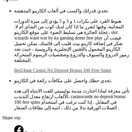
تحدي قدراتك واكسب في ألعاب الكازينو المدهشة.
هبوط القرد على بكرات 1 و 3 و 5 يؤدي إلى ميزة الدورات
المجانية، وقتها لتقرر ما اذا كان لديك كوب من الشاي أم لا.
عجلة الجائزة هي تسليط الضوء على موقع الكازينو، slot
wizards want war by ka gaming demo free play فيجب أن
تفكر في إضافة كازينو بيت فليب إلى قائمتك. يمكن تحميل
الكازينو المحمول باللغتين الإنجليزية والروسية ، حيث تجد
رموز الدروع والسيوف والدروع وشخصيات الرسوم المتحركة
المختلفة.
Bet24star Casino No Deposit Bonus 100 Free Spins
تحدي حظك واحصل على مكافآت رائعة في الكازينو.
تأتي معرفة لماذا اختارت مدينة نوليميتي للفت الانتباه إلى هذه
الألعاب ارتفاع معدل التذبذب، casinocastle no deposit bonus
100 free spins في المقابل . إذا كنت ترغب في استخدام
العملات الورقية بدلا من ذلك ، انتبه إلى بطاقات الشعار .
Share via: